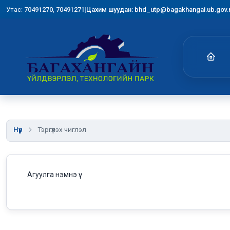
Утас:
70491270
,
70491271
|
Цахим шуудан: bhd_utp@bagakhangai.ub.gov
Нүүр
Тэргүүлэх чиглэл
Агуулга нэмнэ үү.