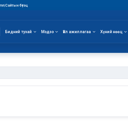
.mn
|
Сайтын бүтэц
Бидний тухай
Мэдээ
Үйл ажиллагаа
Хүний нөөц