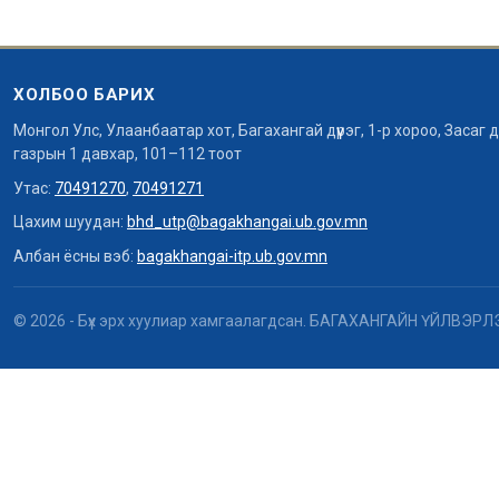
ХОЛБОО БАРИХ
Монгол Улс, Улаанбаатар хот, Багахангай дүүрэг, 1-р хороо, Засаг
газрын 1 давхар, 101–112 тоот
Утас:
70491270
,
70491271
Цахим шуудан:
bhd_utp@bagakhangai.ub.gov.mn
Албан ёсны вэб:
bagakhangai-itp.ub.gov.mn
© 2026 - Бүх эрх хуулиар хамгаалагдсан. БАГАХАНГАЙН ҮЙЛВЭ