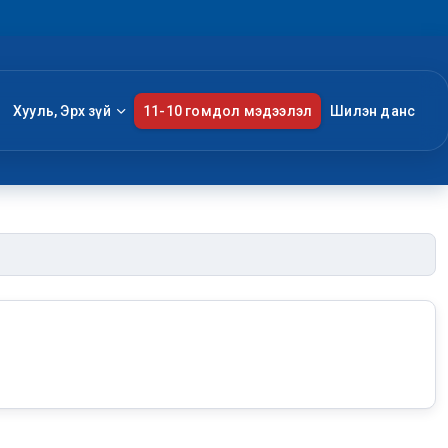
Хууль, Эрх зүй
11-10 гомдол мэдээлэл
Шилэн данс