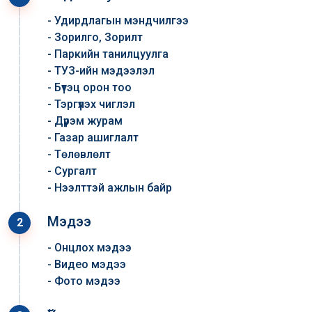
- Удирдлагын мэндчилгээ
- Зорилго, Зорилт
- Паркийн танилцуулга
- ТУЗ-ийн мэдээлэл
- Бүтэц орон тоо
- Тэргүүлэх чиглэл
- Дүрэм журам
- Газар ашиглалт
- Төлөвлөлт
- Сургалт
- Нээлттэй ажлын байр
Мэдээ
2
- Онцлох мэдээ
- Видео мэдээ
- Фото мэдээ