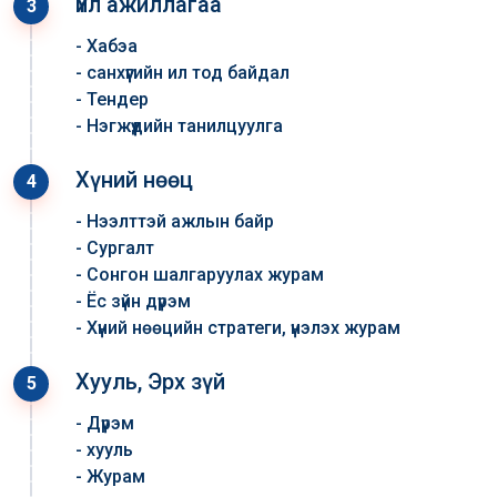
Үйл ажиллагаа
3
- Хабэа
- санхүүгийн ил тод байдал
- Тендер
- Нэгжүүдийн танилцуулга
Хүний нөөц
4
- Нээлттэй ажлын байр
- Сургалт
- Сонгон шалгаруулах журам
- Ёс зүйн дүрэм
- Хүний нөөцийн стратеги, үнэлэх журам
Хууль, Эрх зүй
5
- Дүрэм
- хууль
- Журам