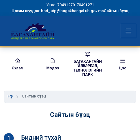
Утас:
70491270
,
70491271
Цахим шуудан: bhd_utp@bagakhangai.ub.gov.mn
Сайтын бүтэц
БАГАХАНГАЙН
ҮЙЛВЭРЛЭЛ,
Эхлэл
Мэдээ
Цэс
ТЕХНОЛОГИЙН
ПАРК
Нүүр
Сайтын бүтэц
Сайтын бүтэц
Бидний тухай
1