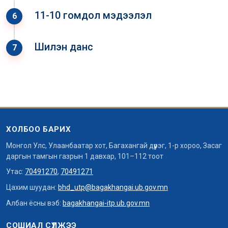
11-10 гомдол мэдээлэл
6
Шилэн данс
7
ХОЛБОО БАРИХ
Монгол Улс, Улаанбаатар хот, Багахангай дүүрэг, 1-р хороо, Засаг
даргын тамгын газрын 1 давхар, 101–112 тоот
Утас:
70491270
,
70491271
Цахим шуудан:
bhd_utp@bagakhangai.ub.gov.mn
Албан ёсны вэб:
bagakhangai-itp.ub.gov.mn
СОШИАЛ СҮЛЖЭЭ